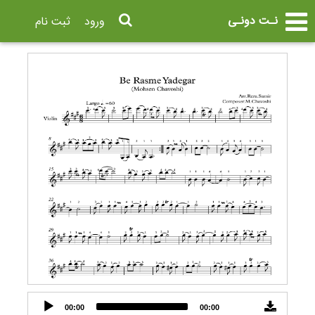
نـت دونـی
ورود
ثبت نام
Audio
00:00
00:00