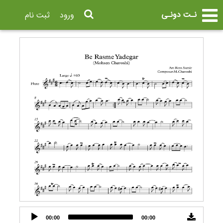
نـت دونـی
ورود
ثبت نام
Audio
00:00
00:00