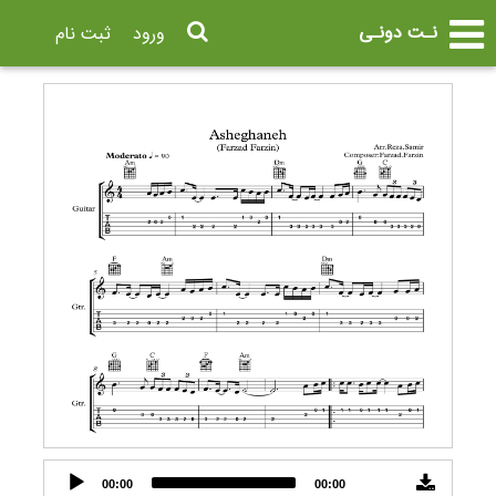
نـت دونـی
ورود
ثبت نام
Audio
00:00
00:00