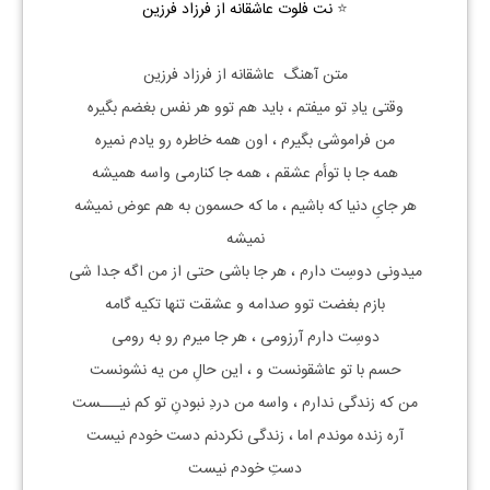
⭐
نت فلوت عاشقانه از فرزاد فرزین
متن آهنگ عاشقانه از فرزاد فرزین
وقتی یادِ تو میفتم ، باید هم توو هر نفس بغضم بگیره
من فراموشی بگیرم ، اون همه خاطره رو یادم نمیره
همه جا با توأم عشقم ، همه جا کنارمی واسه همیشه
هر جایِ دنیا که باشیم ، ما که حسمون به هم عوض نمیشه
نمیشه
میدونی دوسِت دارم ، هر جا باشی حتی از من اگه جدا شی
بازم بغضت توو صدامه و عشقت تنها تکیه گامه
دوسِت دارم آرزومی ، هر جا میرم رو به رومی
حسم با تو عاشقونست و ، این حالِ من یه نشونست
من که زندگی ندارم ، واسه من دردِ نبودنِ تو کم نیـــست
آره زنده موندم اما ، زندگی نکردنم دست خودم نیست
دستِ خودم نیست