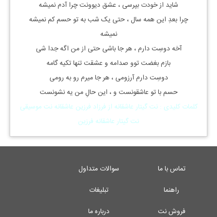
شاید از خودت بپرسی ، عشق دیوونت چرا آدم نمیشه
چرا بعدِ این همه سال ، حتی یک شب به تو حسم کم نمیشه
نمیشه
آخه دوسِت دارم ، هر جا باشی حتی از من اگه جدا شی
بازم بغضت توو صدامه و عشقت تنها تکیه گامه
دوسِت دارم آرزومی ، هر جا میرم رو به رومی
حسم با تو عاشقونست و ، این حالِ من یه نشونست
کلمات کلیدی : نت گیتار عاشقانه از فرزاد فرزین عاشقانه نت موسیقی
نت گیتار عاشقانه فرزین
تماس با ما
سوالات متداول
راهنما
تبلیغات
فروش نت
درباره ما