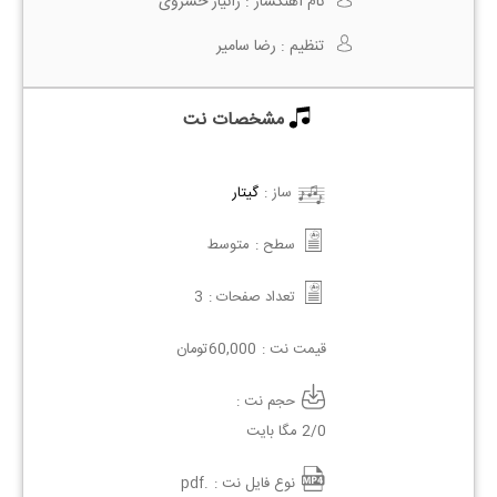
نام آهنگساز :
زانیار خسروی
تنظیم :
رضا سامیر
مشخصات نت
ساز :
گیتار
سطح :
متوسط
تعداد صفحات :
3
قیمت نت :
60,000
تومان
حجم نت :
2/0 مگا بایت
نوع فایل نت :
.pdf