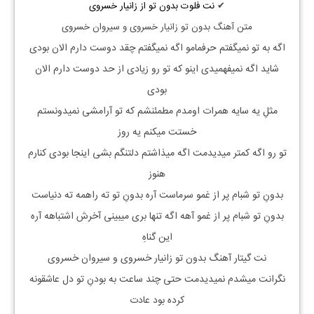
✔
نت فلوت بدون تو از زانیار خسروی
متن آهنگ بدون تو زانیار خسروی و سیروان خسروی
اگه به تو نمیگفتم حرفمامو اگه نمیگفتم چقد دوست دارم الان بودی
شاید اگه نمیفهمیدی اینو که تو رو زیادی از حد دوست دارم الان
بودی
مثلِ یه سایه همرات اومدم مطمئنشم که تو آرامشی نمیدونستم
خستت میکنم یه روز
تو رو اگه کمتر میدیدمت اگه میذاشتم دلتنگم بشی اینجا بودی کنارم
هنوز
بدونِ تو شبام پر از غمو سرماست آره بدونِ تو ته راهمه ته دنیاست
بدونِ تو شبام پر از غمو آهه اگه تنها بری میبینی آخرش اشتباهه آره
این گناهِ
نت گیتار آهنگ بدون تو زانیار خسروی و سیروان خسروی
نگرانت میشدم نمیدیدمت حتی چند ساعت به بودنِ تو دل عاشقونه
کرده بود عادت