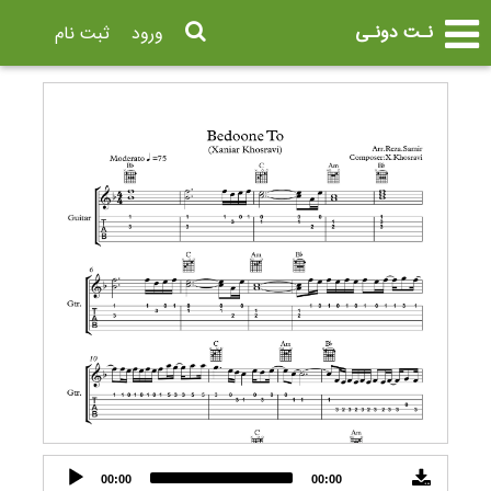
نـت دونـی
ورود
ثبت نام
Audio
00:00
00:00