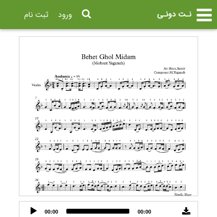
نـت دونـی
ورود
ثبت نام
Audio
00:00
00:00