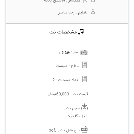
نام آهنگساز :
محسن یگانه
تنظیم :
رضا سامیر
مشخصات نت
ساز :
ویولون
سطح :
متوسط
تعداد صفحات :
2
قیمت نت :
60,000
تومان
حجم نت :
1/1 مگا بایت
نوع فایل نت :
.pdf