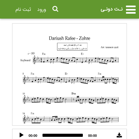
نـت دونـی
ورود
ثبت نام
Audio
00:00
00:00