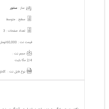
ساز :
سنتور
سطح :
متوسط
تعداد صفحات :
3
قیمت نت :
60,000
تومان
حجم نت :
2/4 مگا بایت
نوع فایل نت :
.pdf