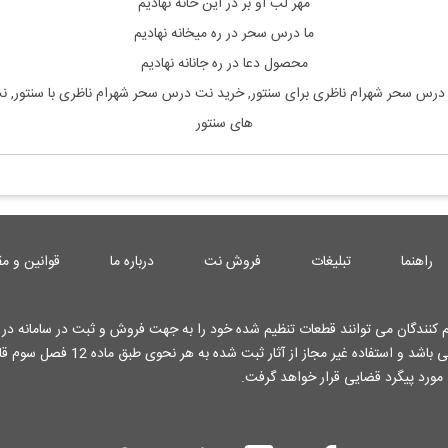
مهر لب او بر در این خانه نهادیم
ما درس سحر در ره میخانه نهادیم
محصول دعا در ره جانانه نهادیم
درس سحر شهرام ناظری
برای سنتور, خرید نت
درس سحر شهرام ناظری
با سنتور,
های سنتور
راهنما
تبلیغات
فروش نت
درباره ما
قوانین و مق
کنندگان می توانند قطعات تنظیم شده خود را به جهت فروش و ثبت در سامانه در ا
کارشناسان وب سایت قرار دهند . تمامی حقوق این وب سایت محفوظ می باشد و استفاده غیر م
 مورد پیگرد قضایی قرار خواهد گرفت.