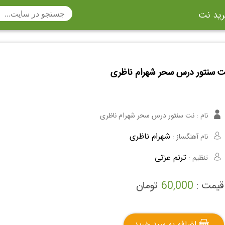
ید نت
تار
سنتور
ساز دهنی
ارینت
سه تار
ت سنتور درس سحر شهرام ناظری
تار
اکسوفون
بربط
چنگ
وکن اشپیل
ویبرافون
کنترباس
نام :
نت سنتور درس سحر شهرام ناظری
ی هفت بند
وکال
ترومبون
شهرام ناظری
نام آهنگساز :
ولا
قانون
مثلث
ترنم عزتی
تنظیم :
وت ریکوردر
توبا
هورن
قیمت :
60,000
تومان
اضافه به سبد خرید