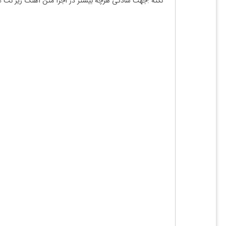
نکته :جهت سادگی هرچه بیشتر در اجرا متن آهنگ زیر نت