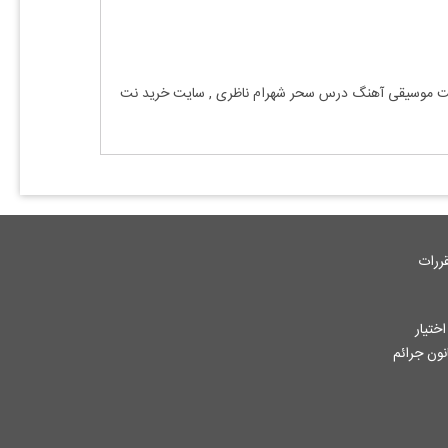
 نت موسیقی آهنگ
درس سحر شهرام ناظری
, سایت خرید نت
ررات
ختیار
جاز از آثار ثبت شده به هر نحوی طبق ماده 12 فصل سوم قانون جرائم