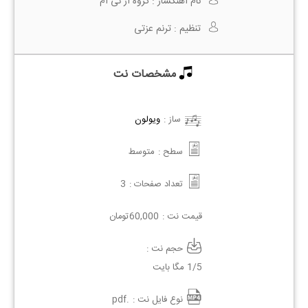
نام آهنگساز :
گروه آر ئی ام
تنظیم :
ترنم عزتی
مشخصات نت
ساز :
ویولون
سطح :
متوسط
3
تعداد صفحات :
تومان
60,000
قیمت نت :
حجم نت :
1/5 مگا بایت
.pdf
نوع فایل نت :