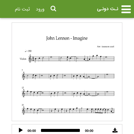
نـت دونـی
ورود
ثبت نام
Audio
00:00
00:00