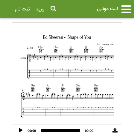
نـت دونـی
ورود
ثبت نام
Audio
00:00
00:00