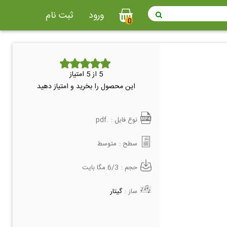
ورود
ثبت نام
0
5
از 5 امتیاز
این محصول را بخرید و امتیاز دهید
نوع فایل :
.pdf
سطح :
متوسط
حجم :
6/3 مگا بایت
ساز :
گیتار