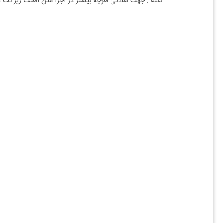
نکته : جهت سادگی هرچه بیشتر در اجرا متن آهنگ زیر نت 