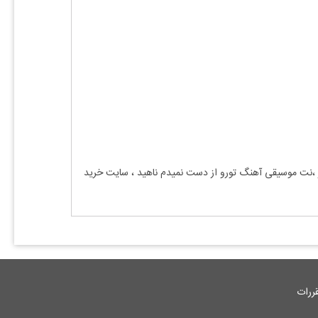
ار ،نت موسیقی آهنگ
تورو از دست نمیدم ناهید
، سایت خرید
ررات