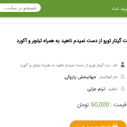
ید نت
تار
سنتور
ساز دهنی
ارینت
سه تار
تار
 گیتار تورو از دست نمیدم ناهید به همراه تبلچر و آکورد
اکسوفون
بربط
چنگ
وکن اشپیل
ویبرافون
کنترباس
نام :
نت گیتار تورو از دست نمیدم ناهید به همراه تبلچر و آکورد
ی هفت بند
وکال
ترومبون
جهانبخش پازوکی
نام آهنگساز :
ولا
قانون
مثلث
ترنم عزتی
تنظیم :
وت ریکوردر
توبا
هورن
قیمت :
60,000
تومان
اضافه به سبد خرید