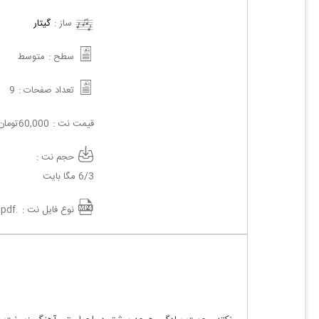
ساز :
گیتار
سطح :
متوسط
تعداد صفحات :
9
قیمت نت :
60,000
تومان
حجم نت :
6/3 مگا بایت
نوع فایل نت :
.pdf