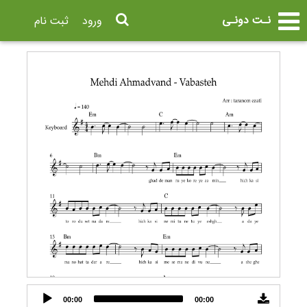
نـت دونـی
ورود
ثبت نام
Audio
00:00
00:00