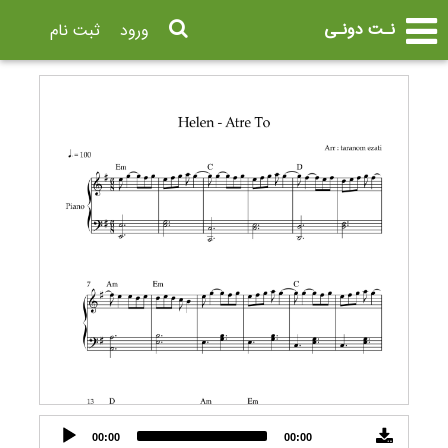
نـت دونـی
ورود
ثبت نام
Audio
00:00
00:00