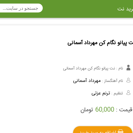
ید نت
تار
سنتور
ساز دهنی
ارینت
سه تار
 پیانو نگام کن مهرداد آسمانی
تار
اکسوفون
بربط
چنگ
وکن اشپیل
ویبرافون
کنترباس
نام :
نت پیانو نگام کن مهرداد آسمانی
ی هفت بند
وکال
ترومبون
مهرداد آسمانی
نام آهنگساز :
ولا
قانون
مثلث
ترنم عزتی
تنظیم :
وت ریکوردر
توبا
هورن
قیمت :
60,000
تومان
اضافه به سبد خرید