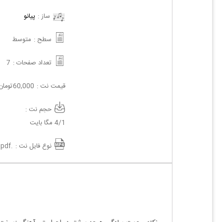
ساز :
پیانو
سطح :
متوسط
تعداد صفحات :
7
قیمت نت :
60,000
تومان
حجم نت :
4/1 مگا بایت
نوع فایل نت :
.pdf