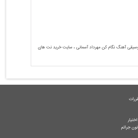
موسیقی آهنگ
نگام کن مهرداد آسمانی
، سایت خرید نت های
ررات
ختیار
جاز از آثار ثبت شده به هر نحوی طبق ماده 12 فصل سوم قانون جرائم