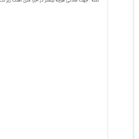
نکته : جهت سادگی هرچه بیشتر در اجرا متن آهنگ زیر نت