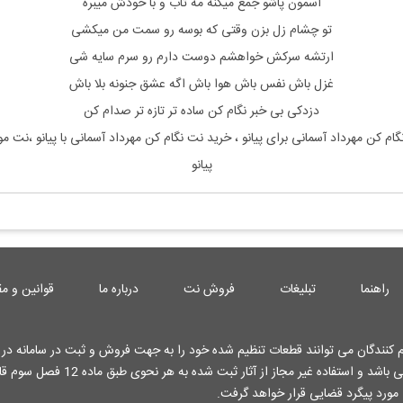
آسمون پاشو جمع میکنه مه تاب و با خودش میبره
تو چشام زل بزن وقتی که بوسه رو سمت من میکشی
ارتشه سرکش خواهشم دوست دارم رو سرم سایه شی
غزل باش نفس باش هوا باش اگه عشق جنونه بلا باش
دزدکی بی خبر نگام کن ساده تر تازه تر صدام کن
گام کن مهرداد آسمانی
برای پیانو ، خرید نت
نگام کن مهرداد آسمانی
با پیانو ،نت 
پیانو
راهنما
تبلیغات
فروش نت
درباره ما
قوانین و مق
کنندگان می توانند قطعات تنظیم شده خود را به جهت فروش و ثبت در سامانه در ا
کارشناسان وب سایت قرار دهند . تمامی حقوق این وب سایت محفوظ می باشد و استفاده غیر م
 مورد پیگرد قضایی قرار خواهد گرفت.