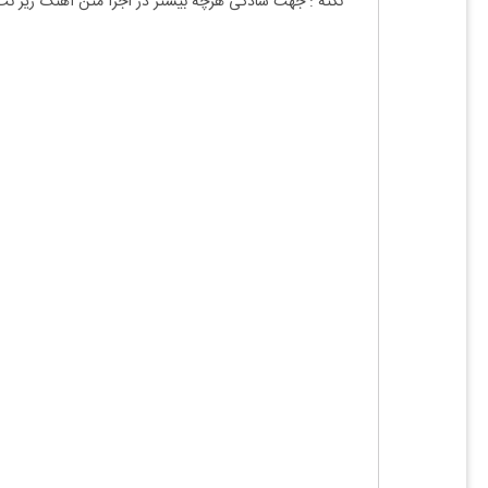
نکته : جهت سادگی هرچه بیشتر در اجرا متن آهنگ زیر نت ه