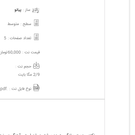
ساز :
پیانو
سطح :
متوسط
تعداد صفحات :
5
قیمت نت :
60,000
تومان
حجم نت :
2/9 مگا بایت
نوع فایل نت :
.pdf