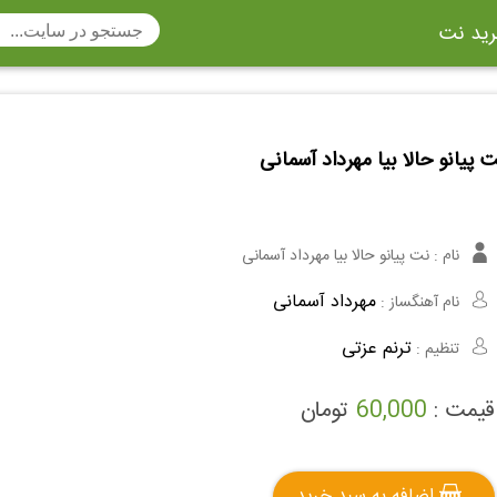
ید نت
تار
سنتور
ساز دهنی
ارینت
سه تار
 پیانو حالا بیا مهرداد آسمانی
تار
اکسوفون
بربط
چنگ
وکن اشپیل
ویبرافون
کنترباس
نام :
نت پیانو حالا بیا مهرداد آسمانی
ی هفت بند
وکال
ترومبون
مهرداد آسمانی
نام آهنگساز :
ولا
قانون
مثلث
ترنم عزتی
تنظیم :
وت ریکوردر
توبا
هورن
قیمت :
60,000
تومان
اضافه به سبد خرید