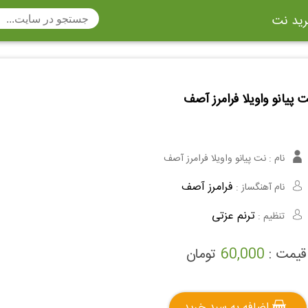
ید نت
تار
سنتور
ساز دهنی
ارینت
سه تار
 پیانو واویلا فرامرز آصف
تار
اکسوفون
بربط
چنگ
وکن اشپیل
ویبرافون
کنترباس
نام :
نت پیانو واویلا فرامرز آصف
ی هفت بند
وکال
ترومبون
فرامرز آصف
نام آهنگساز :
ولا
قانون
مثلث
ترنم عزتی
تنظیم :
وت ریکوردر
توبا
هورن
قیمت :
60,000
تومان
اضافه به سبد خرید