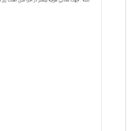
نکته : جهت سادگی هرچه بیشتر در اجرا متن آهنگ زیر 