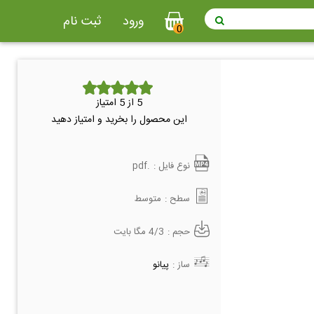
ورود
ثبت نام
0
5
از 5 امتیاز
این محصول را بخرید و امتیاز دهید
نوع فایل :
.pdf
سطح :
متوسط
حجم :
4/3 مگا بایت
ساز :
پیانو