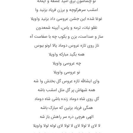
تو چشاشون برق امید عشقه و ایمانه
امشب سرهرکوچه و برزن فریاد بزنید وا
غوغا شده این جشن عروسی داد بزنید واویلا
نقلو نبات، ترمه و یاس، آیینه شمعدون
ساز و صداست، بزن و بکوب چه با صفاست آه
ناز روی تازه عروس دوماد یالا اونو ببوس
همه بگید مبارکه واویلا
چه عروسی واویلا
نو عروسی واویلا
وای ایشالله تازه عروس گل بختش وا شه
همه شبهاش پر گل مثل امشب باشه
گل روی شاه دوماد زنده باشی شاه دوماد
همگی فریاد بزنین که مبارک باشه
الهی هرچی دره سر راهش باز شه
لا لای لا لولا لای لا لولا لای لوله لولا واویلا