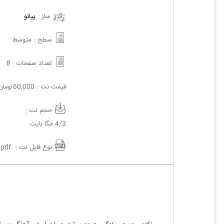
ساز :
پیانو
سطح :
متوسط
تعداد صفحات :
8
قیمت نت :
60,000
تومان
حجم نت :
4/3 مگا بایت
نوع فایل نت :
.pdf