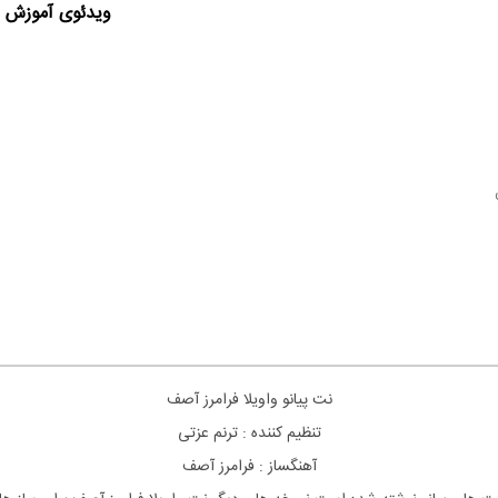
ویدئوی آموزش ا
نت پیانو واویلا فرامرز آصف
تنظیم کننده : ترنم عزتی
آهنگساز : فرامرز آصف