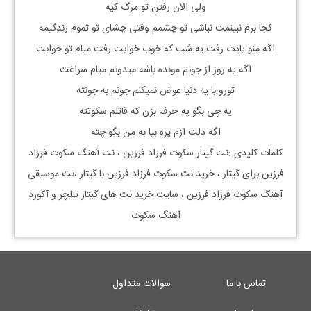
ولی الان رفتن تو مرگ کیه
کجا برم نبینمت نباشی تو چشمم وقتی چشای تو تموم زندگیمه
اگه منو یادت رفت یه شب که خوب خوابت رفت میام تو خوابت
اگه یه روز از جونم مونده باشه میدونم میام سراغت
تورو با یه دنیا عوض نمیکنم جونم به جونته
یه چی بگو یه حرف بزن که قاتلم سکوتته
اگه دلت ازم پره بیا به من بگو چته
کلمات کلیدی :نت گیتار
سکوت فرزاد فرزین
، نت آهنگ
سکوت فرزاد
فرزین
برای گیتار ، خرید نت
سکوت فرزاد فرزین
با گیتار ،نت موسیقی
آهنگ
سکوت فرزاد فرزین
، سایت خرید نت های گیتار تبلچر و آکورد
آهنگ سکوت
تماس با ما
سوالات متداول