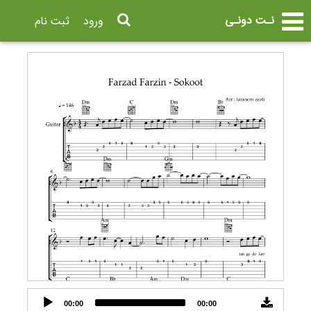
نـت دونـی
ورود
ثبت نام
Audio
00:00
00:00