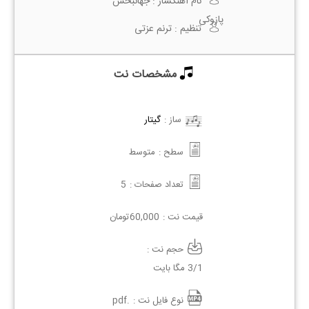
نام آهنگساز :
جهانبخش
پازوکی
تنظیم :
ترنم عزتی
مشخصات نت
ساز :
گیتار
سطح :
متوسط
تعداد صفحات :
5
قیمت نت :
60,000
تومان
حجم نت :
3/1 مگا بایت
نوع فایل نت :
.pdf