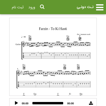
نـت دونـی
ورود
ثبت نام
Audio
00:00
00:00