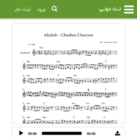
نـت دونـی
ورود
ثبت نام
Audio
00:00
00:00