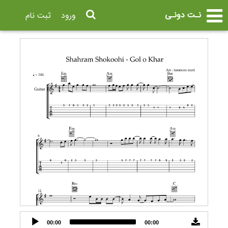
نـت دونـی
ورود
ثبت نام
Audio
00:00
00:00