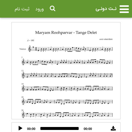
نـت دونـی
ورود
ثبت نام
Audio
00:00
00:00