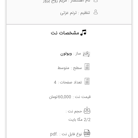
نام آهنگساز :
مریم روح پرور
تنظیم :
ترنم عزتی
مشخصات نت
ساز :
ویولون
سطح :
متوسط
تعداد صفحات :
4
قیمت نت :
60,000
تومان
حجم نت :
2/2 مگا بایت
نوع فایل نت :
.pdf