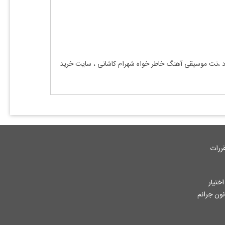
رد ،نت موسیقی آهنگ
خاطر خواه شهرام کاشانی
، سایت خرید
ررات
ختیار
جاز از آثار ثبت شده به هر نحوی طبق ماده 12 فصل سوم قانون جرائم