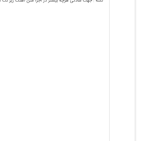
نکته : جهت سادگی هرچه بیشتر در اجرا متن آهنگ زیر نت 