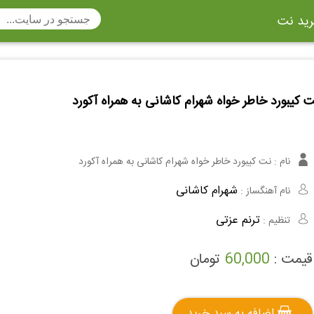
ید نت
تار
سنتور
ساز دهنی
ارینت
سه تار
تار
 کیبورد خاطر خواه شهرام کاشانی به همراه آکورد
اکسوفون
بربط
چنگ
وکن اشپیل
ویبرافون
کنترباس
نام :
نت کیبورد خاطر خواه شهرام کاشانی به همراه آکورد
ی هفت بند
وکال
ترومبون
شهرام کاشانی
نام آهنگساز :
ولا
قانون
مثلث
ترنم عزتی
تنظیم :
وت ریکوردر
توبا
هورن
قیمت :
60,000
تومان
اضافه به سبد خرید