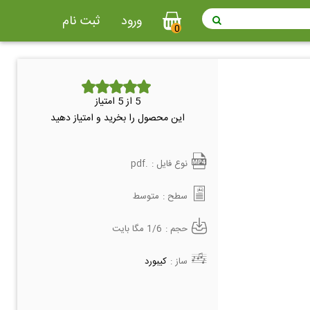
ورود
ثبت نام
0
5
از 5 امتیاز
این محصول را بخرید و امتیاز دهید
نوع فایل :
.pdf
سطح :
متوسط
حجم :
1/6 مگا بایت
ساز :
کیبورد