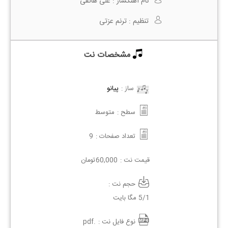
نام آهنگساز :
علی هاتفی
تنظیم :
ترنم عزتی
مشخصات نت
ساز :
پیانو
سطح :
متوسط
تعداد صفحات :
9
قیمت نت :
60,000
تومان
حجم نت :
5/1 مگا بایت
نوع فایل نت :
.pdf