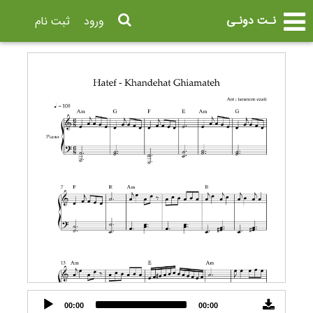
نـت دونـی
ورود
ثبت نام
Audio
00:00
00:00