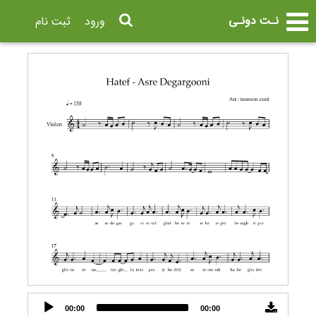
نـت دونـی
ورود
ثبت نام
Audio
00:00
00:00