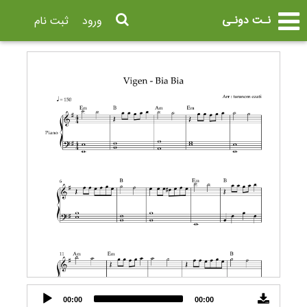
نـت دونـی
ورود
ثبت نام
Audio
00:00
00:00