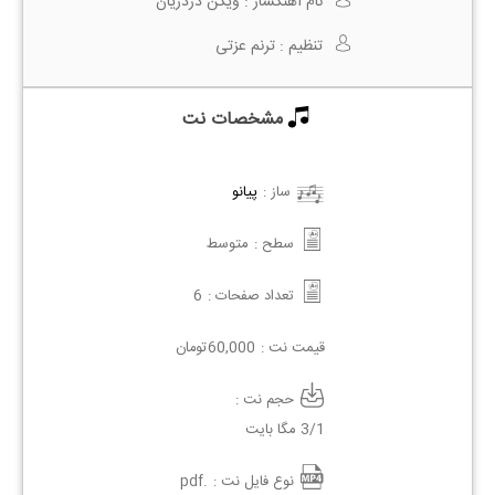
نام آهنگساز :
ویگن دردریان
تنظیم :
ترنم عزتی
مشخصات نت
ساز :
پیانو
سطح :
متوسط
تعداد صفحات :
6
قیمت نت :
60,000
تومان
حجم نت :
3/1 مگا بایت
نوع فایل نت :
.pdf