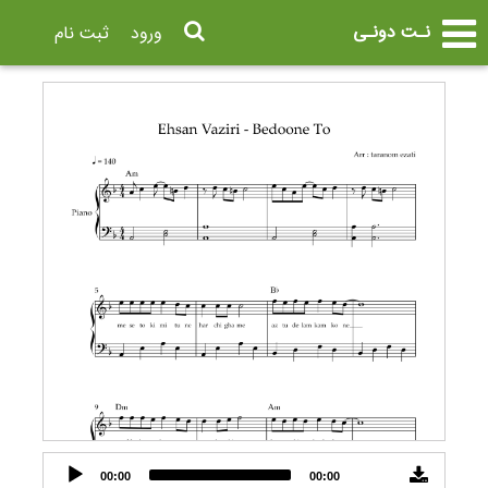
نـت دونـی
ورود
ثبت نام
Audio
00:00
00:00