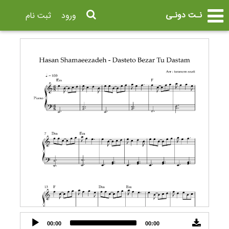
نـت دونـی
ورود
ثبت نام
Audio
00:00
00:00