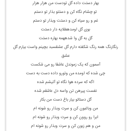
بهار دستت داده گل تودست من هزار هزار
تو چشام نگاه کن و دستتو بذار تو دستم
غم و رو سیاه کن و دستت وبذار تو دستم
بوی گل اومدهطلایه دار دستت
گل به گل وا شدههمه بهاره دستت
رنگارنگ همه رنگ شکفته دارم گل عشقسبد بچینم واست بیارم گل
عشق
آسمون که یک زموندل عاشقا رو می شکست
چی شده که اومده من وتورو داده دست به دست
اگه که سرده هوا نگاه تو آتیشم شده
نفست پیرهن تن واسه دل عاشقم شده
گل دستاتو بیار باغ دست من بکار
من وباغبون کن و سرت وبذار رو شونه ام
ابرا رو روون کن و سرت وبذار رو شونه ام
من و هم زبون کن و سرت وبذار رو شونه ام