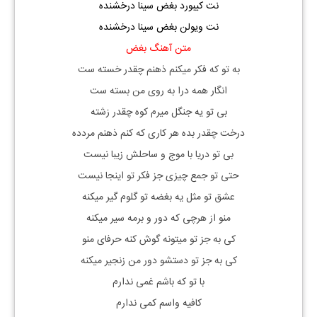
نت کیبورد بغض سینا درخشنده
نت ویولن بغض سینا درخشنده
متن آهنگ بغض
به تو كه فكر ميكنم ذهنم چقدر خسته ست
انگار همه درا به روى من بسته ست
بى تو یه جنگل ميرم كوه چقدر زشته
درخت چقدر بده هر كارى كه كنم ذهنم مردده
بى تو دريا با موج و ساحلش زيبا نيست
حتى تو جمع چیزی جز فكر تو اينجا نيست
عشق تو مثل يه بغضه تو گلوم گیر ميكنه
منو از هرچی كه دور و برمه سير ميكنه
كى به جز تو ميتونه گوش كنه حرفاى منو
كى به جز تو دستشو دور من زنجير ميكنه
با تو كه باشم غمى ندارم
كافيه واسم کمی ندارم