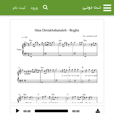
نـت دونـی
ورود
ثبت نام
Audio
00:00
00:00