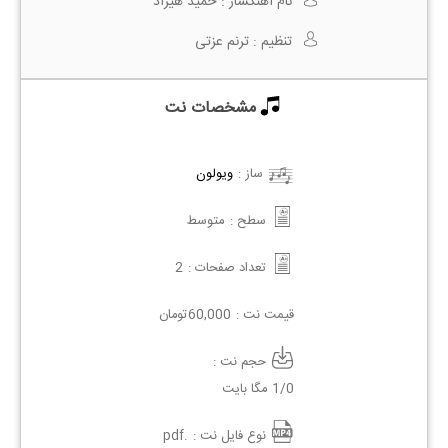
نام آهنگساز :
حمید هیراد
تنظیم :
ترنم عزتی
مشخصات نت
ساز :
ویولون
سطح :
متوسط
تعداد صفحات :
2
قیمت نت :
60,000
تومان
حجم نت :
1/0 مگا بایت
نوع فایل نت :
.pdf