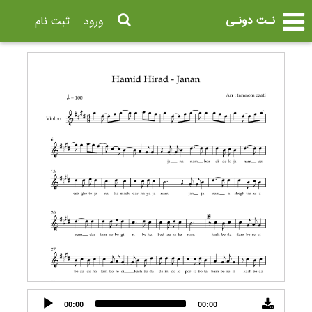
نـت دونـی
ورود
ثبت نام
Audio
00:00
00:00