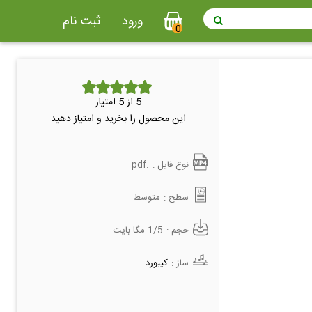
ورود
ثبت نام
0
5
از 5 امتیاز
این محصول را بخرید و امتیاز دهید
نوع فایل :
.pdf
سطح :
متوسط
حجم :
1/5 مگا بایت
ساز :
کیبورد