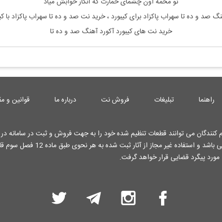
تو مخمه اون چشمای خمارت که انگار خوابش میاد
نگ
صد و ده تا سهراب پاکزاد
برای کیبورد ، خرید نت
صد و ده تا سهراب پاکزاد
با ک
خرید نت های کیبورد آکورد آهنگ صد و ده تا
راهنما
تبلیغات
فروش نت
درباره ما
قوانین و مق
کنندگان می توانند قطعات تنظیم شده خود را به جهت فروش و ثبت در سامانه در ا
کارشناسان وب سایت قرار دهند . تمامی حقوق این وب سایت محفوظ می باشد و استفاده غیر م
 مورد پیگرد قضایی قرار خواهد گرفت.