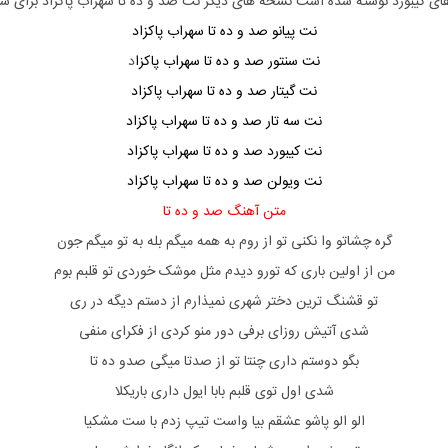
های کیبورد نوشته شده است نسخه های دیگر نت
صد و ده تا سهراب پاکزاد
برای سا
نت پیانو صد و ده تا سهراب پاکزاد
نت سنتور صد و ده تا سهراب پاکزا
د
نت گیتار صد و ده تا سهراب پاکزاد
نت سه تار صد و ده تا سهراب پاکزاد
نت کیبورد صد و ده تا سهراب پاکزاد
نت ویولن صد و ده تا سهراب پاکزاد
متن آهنگ صد و ده تا
گره چشاتو وا نکنی تو از روم به همه میگم بله به تو میگم جون
من از اولین باری که تورو دیدم مثل موشک خوردی تو قلبم بوم
تو قشنگ ترین دختر شهری نمیذارم از دستم دیگه در ری
شدی آتیش روزای برفی دور منو کردی از فکرای منفی
بگو دوستم داری چنتا تو از صدتا میگی صدو ده تا
شدی اول توی قلبم بابا ایول داری باریکلا
الو الو پاشو عشقم بیا واست تیپ زدم با ست مشکیا