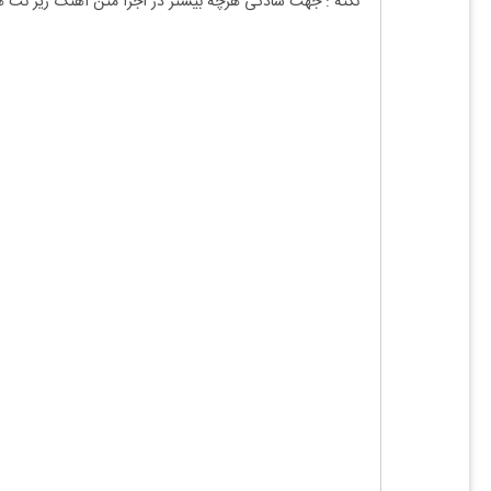
نکته : جهت سادگی هرچه بیشتر در اجرا متن آهنگ زیر نت 