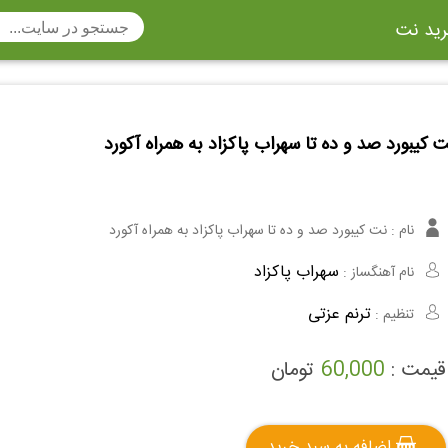
ید نت
تار
سنتور
ساز دهنی
ارینت
سه تار
تار
 کیبورد صد و ده تا سهراب پاکزاد به همراه آکورد
اکسوفون
بربط
چنگ
وکن اشپیل
ویبرافون
کنترباس
نام :
نت کیبورد صد و ده تا سهراب پاکزاد به همراه آکورد
ی هفت بند
وکال
ترومبون
سهراب پاکزاد
نام آهنگساز :
ولا
قانون
مثلث
ترنم عزتی
تنظیم :
وت ریکوردر
توبا
هورن
قیمت :
60,000
تومان
اضافه به سبد خرید