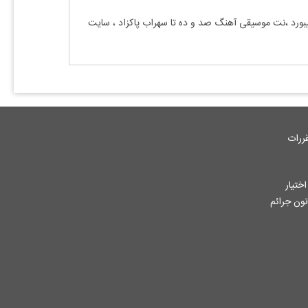
یبورد ،نت موسیقی آهنگ
صد و ده تا سهراب پاکزاد
، سایت
ررات
ختیار
جاز از آثار ثبت شده به هر نحوی طبق ماده 12 فصل سوم قانون جرائم