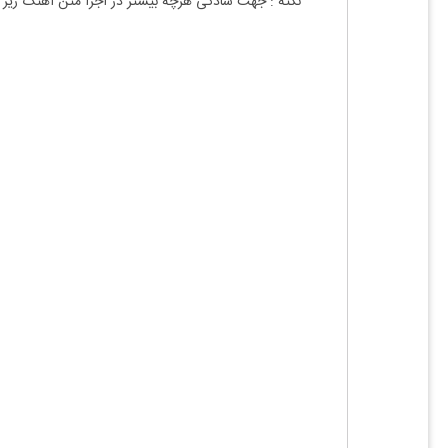
نکته : جهت سادگی هرچه بیشتر در اجرا متن آهنگ زیر