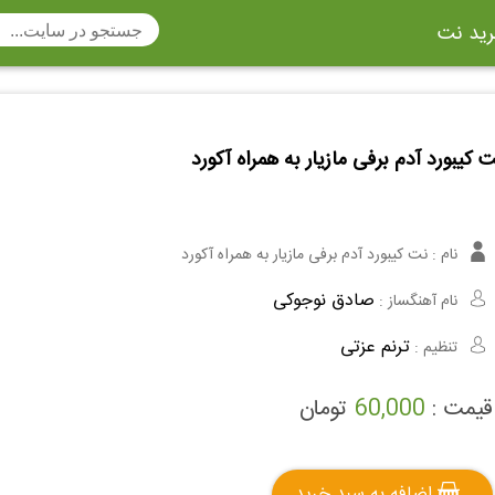
ید نت
تار
سنتور
ساز دهنی
ارینت
سه تار
 کیبورد آدم برفی مازیار به همراه آکورد
تار
اکسوفون
بربط
چنگ
وکن اشپیل
ویبرافون
کنترباس
نام :
نت کیبورد آدم برفی مازیار به همراه آکورد
ی هفت بند
وکال
ترومبون
صادق نوجوکی
نام آهنگساز :
ولا
قانون
مثلث
ترنم عزتی
تنظیم :
وت ریکوردر
توبا
هورن
قیمت :
60,000
تومان
اضافه به سبد خرید