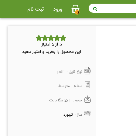
ورود
ثبت نام
0
5
از 5 امتیاز
این محصول را بخرید و امتیاز دهید
نوع فایل :
.pdf
سطح :
متوسط
حجم :
2/1 مگا بایت
ساز :
کیبورد