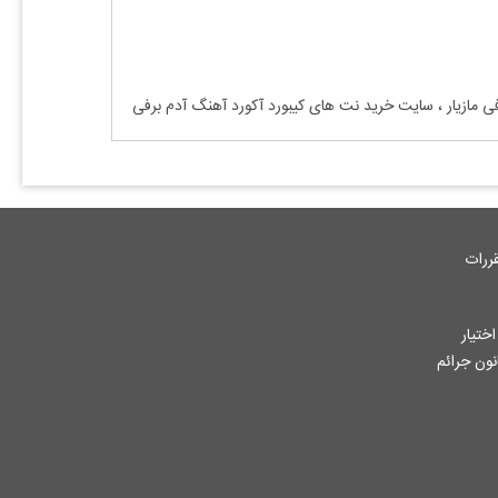
ی مازیار
، سایت خرید نت های کیبورد آکورد آهنگ آدم برفی
ررات
ختیار
جاز از آثار ثبت شده به هر نحوی طبق ماده 12 فصل سوم قانون جرائم