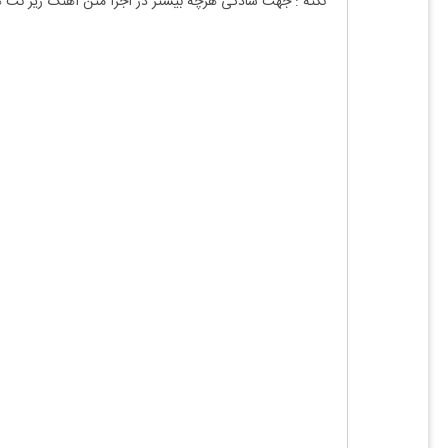
نکته : جهت سادگی هرچه بیشتر در اجرا متن آهنگ زیر نت 