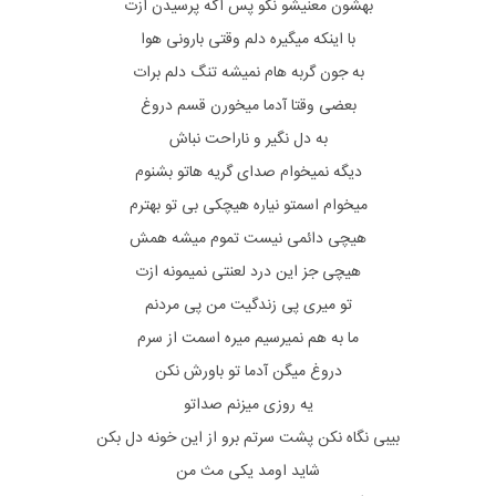
بهشون معنیشو نگو پس اگه پرسیدن ازت
با اینکه میگیره دلم وقتی بارونی هوا
به جون گربه هام نمیشه تنگ دلم برات
بعضی وقتا آدما میخورن قسم دروغ
به دل نگیر و ناراحت نباش
دیگه نمیخوام صدای گریه هاتو بشنوم
میخوام اسمتو نیاره هیچکی بی تو بهترم
هیچی دائمی نیست تموم میشه همش
هیچی جز این درد لعنتی نمیمونه ازت
تو میری پی زندگیت من پی مردنم
ما به هم نمیرسیم میره اسمت از سرم
دروغ میگن آدما تو باورش نکن
یه روزی میزنم صداتو
بیبی نگاه نکن پشت سرتم برو از این خونه دل بکن
شاید اومد یکی مث من