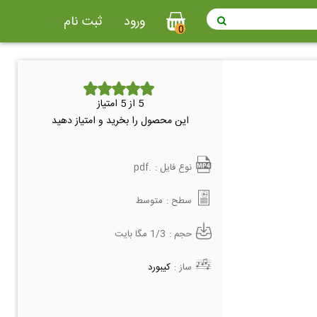
ورود
ثبت نام
0
5
از 5 امتیاز
این محصول را بخرید و امتیاز دهید
نوع فایل :
.pdf
سطح :
متوسط
حجم :
1/3 مگا بایت
ساز :
کیبورد