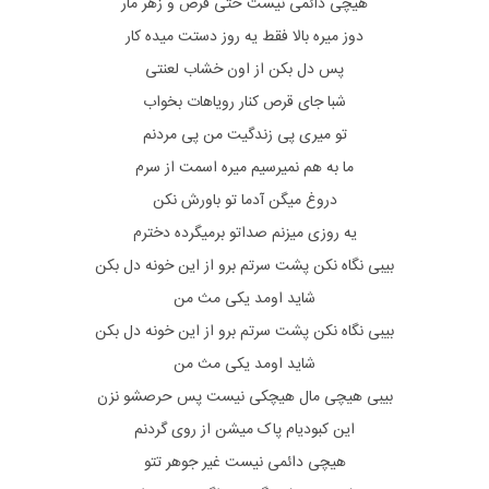
هیچی دائمی نیست حتی قرص و زهر مار
دوز میره بالا فقط یه روز دستت میده کار
پس دل بکن از اون خشاب لعنتی
شبا جای قرص کنار رویاهات بخواب
تو میری پی زندگیت من پی مردنم
ما به هم نمیرسیم میره اسمت از سرم
دروغ میگن آدما تو باورش نکن
یه روزی میزنم صداتو برمیگرده دخترم
بیبی نگاه نکن پشت سرتم برو از این خونه دل بکن
شاید اومد یکی مث من
بیبی نگاه نکن پشت سرتم برو از این خونه دل بکن
شاید اومد یکی مث من
بیبی هیچی مال هیچکی نیست پس حرصشو نزن
این کبودیام پاک میشن از روی گردنم
هیچی دائمی نیست غیر جوهر تتو