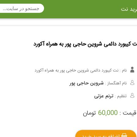
ید نت
تار
سنتور
ساز دهنی
ارینت
سه تار
تار
 کیبورد دائمی شروین حاجی پور به همراه آکورد
اکسوفون
بربط
چنگ
وکن اشپیل
ویبرافون
کنترباس
نام :
نت کیبورد دائمی شروین حاجی پور به همراه آکورد
ی هفت بند
وکال
ترومبون
شروین حاجی پور
نام آهنگساز :
ولا
قانون
مثلث
ترنم عزتی
تنظیم :
وت ریکوردر
توبا
هورن
قیمت :
60,000
تومان
اضافه به سبد خرید