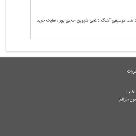
رد ،نت موسیقی آهنگ
دائمی شروین حاجی پور
، سایت خرید
ررات
ختیار
جاز از آثار ثبت شده به هر نحوی طبق ماده 12 فصل سوم قانون جرائم