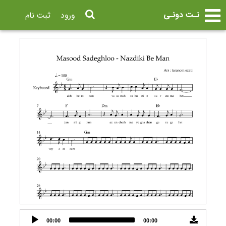
نـت دونـی
ورود
ثبت نام
Audio
00:00
00:00