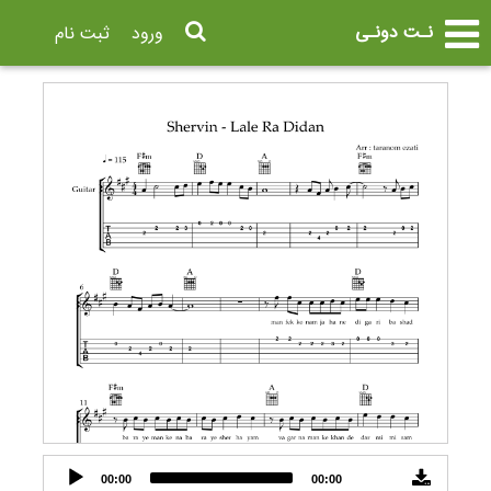
نـت دونـی
ورود
ثبت نام
Audio
00:00
00:00