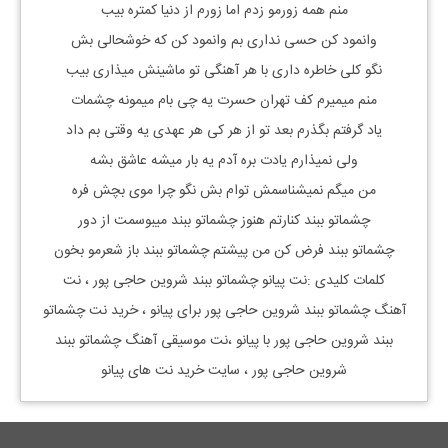
منم همه زورمو زدم اما زورم از دنیا کمتره بیب
وانمود کن حسی نداری بم وانمود کن که خوشحالی بش
نگو کلی خاطره داری با هر آهنگی تو ماشینش میذاری بیب
منم میمیرم کف تهران حسرت یه چی بام میمونه چشمات
یاد گرفتم بگذرم بعد تو از هر کی هر عهدی یه وقتی بم داد
ولی نمیذارم یادت بره آدم یه بار میشه عاشق بشه
من میگم نمیشناسمش تو‌ام بش نگو چرا موی بچش فره
چشماتو ببند کنارتم هنوز چشماتو ببند میبوسمت از دور
چشماتو ببند فرض کن من پیشتم چشماتو ببند باز شعرمو بخون
کلمات کلیدی :نت پیانو
چشماتو ببند شروین حاجی پور
، نت
آهنگ
چشماتو ببند شروین حاجی پور
برای پیانو ، خرید نت
چشماتو
ببند شروین حاجی پور
با پیانو ،نت موسیقی آهنگ
چشماتو ببند
شروین حاجی پور
، سایت خرید نت های پیانو