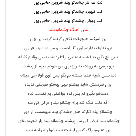
نت سه تار چشماتو ببند شروین حاجی پور
نت کیبورد چشماتو ببند شروین حاجی پور
نت ویولن چشماتو ببند شروین حاجی پور
متن آهنگ چشماتو ببند
برو‌ نمیکنم هیچوقت تلافی گرفته گریت برا چی
برو تعارف نداریم اون آقازادست و من یه سرباز فراری
بیبی لج نکن دنیا همینه بعضی وقتا ردیفه بعضی وقتام کثیفه
برو برسی به رویات یه روز نری من خودم میرم از پیشت
دنیا نیس شبیه فیلما کلیشه بم نگو پس اون قولا چی میشه
برام نفرستش شاید بهشتو بیبی بهشتو هیچکی ندیده
دستاشو بگیرو نم پس نده یواشکی بم تکست نده
اگه دلت تنگ شد برام چشاتو ببندو فرض کن منه
چشماتو ببند کنارتم هنوز چشماتو ببند میبوسمت از دور
چشماتو ببند فرض کن من پیشتم چشماتو ببند باز شعرمو بخون
برو عطرمو پاک کنش از تنت بیب تنها راه رفتنه بیب