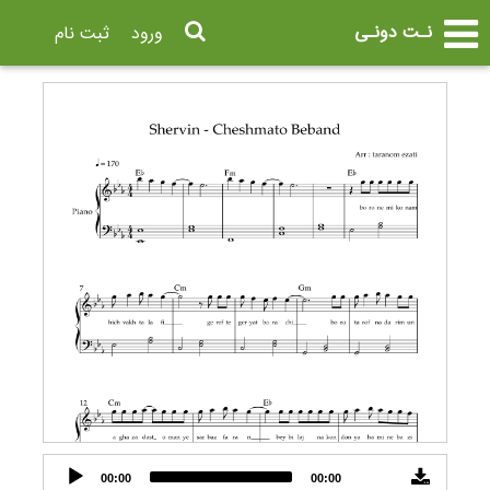
نـت دونـی
ورود
ثبت نام
Audio
00:00
00:00