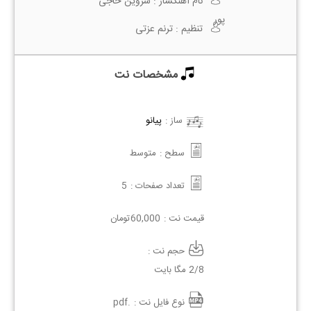
نام آهنگساز :
شروین حاجی
پور
تنظیم :
ترنم عزتی
مشخصات نت
ساز :
پیانو
سطح :
متوسط
تعداد صفحات :
5
قیمت نت :
60,000
تومان
حجم نت :
2/8 مگا بایت
نوع فایل نت :
.pdf