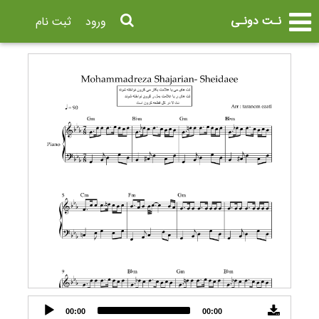
نـت دونـی
ورود
ثبت نام
Audio
00:00
00:00