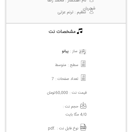
نام آهنگساز :
محمد رضا
شجریان
تنظیم :
ترنم عزتی
مشخصات نت
ساز :
پیانو
سطح :
متوسط
تعداد صفحات :
7
قیمت نت :
60,000
تومان
حجم نت :
4/0 مگا بایت
نوع فایل نت :
.pdf