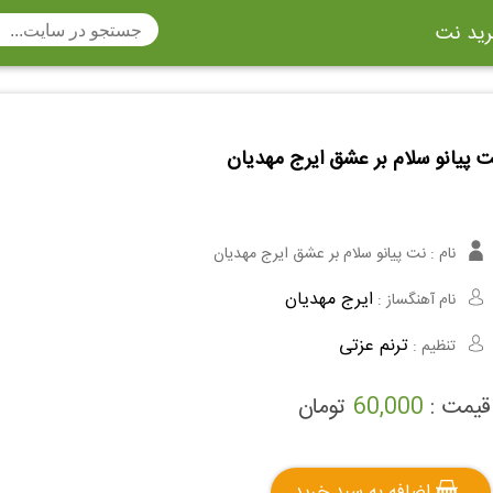
ید نت
تار
سنتور
ساز دهنی
ارینت
سه تار
 پیانو سلام بر عشق ایرج مهدیان
تار
اکسوفون
بربط
چنگ
وکن اشپیل
ویبرافون
کنترباس
نام :
نت پیانو سلام بر عشق ایرج مهدیان
ی هفت بند
وکال
ترومبون
ایرج مهدیان
نام آهنگساز :
ولا
قانون
مثلث
ترنم عزتی
تنظیم :
وت ریکوردر
توبا
هورن
قیمت :
60,000
تومان
اضافه به سبد خرید