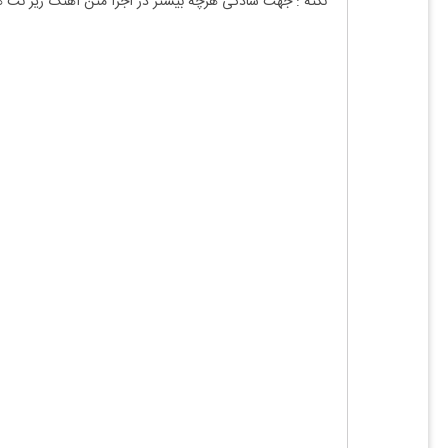
نکته : جهت سادگی هرچه بیشتر در اجرا متن آهنگ زیر نت 