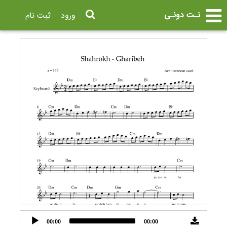
نـت دونـی
ورود
ثبت نام
Audio
00:00
00:00