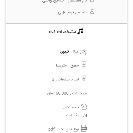
نام آهنگساز :
حسین واثقی
تنظیم :
ترنم عزتی
مشخصات نت
ساز :
کیبورد
سطح :
متوسط
تعداد صفحات :
3
قیمت نت :
60,000
تومان
حجم نت :
1/4 مگا بایت
نوع فایل نت :
.pdf