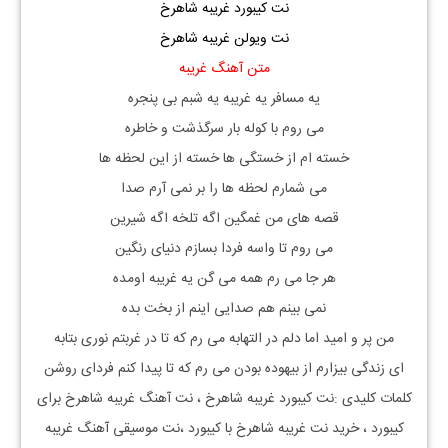
نت کیبورد غریبه شاهرخ
نت ویولن غریبه شاهرخ
متن آهنگ غریبه
یه مسافر یه غریبه یه شبم بی پنجره
می روم با کوله بار سرگذشت و خاطره
خسته ام از خستگی ها خسته از این لحظه ها
می شمارم لحظه ها را بر نمی آرم صدا
قصه های من غمگین اگه تلخه اگه شیرین
می روم تا واسه فردا بسازم دنیای رنگین
هر جا می رم همه می گن یه غریبه اومده
نمی بینم هم صدایی اینم از بخت بده
من پر و امید اما دلم در التهابه می رم که تا در غربتم نوری بتابه
ای زندگی بیزارم از بیهوده بودن می رم که تا پیدا کنم فردای روشن
کلمات کلیدی :نت کیبورد
غریبه شاهرخ
، نت آهنگ
غریبه شاهرخ
برای
کیبورد ، خرید نت
غریبه شاهرخ
با کیبورد ،نت موسیقی آهنگ
غریبه