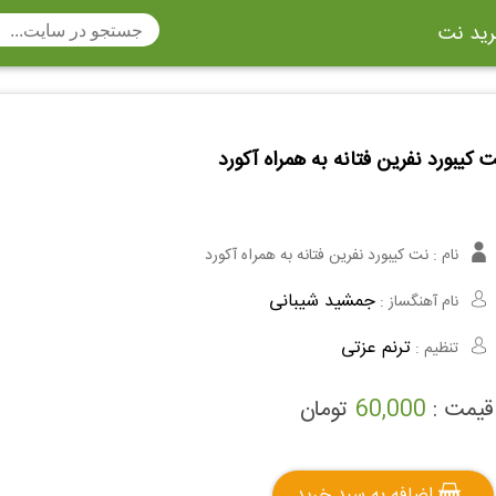
ید نت
تار
سنتور
ساز دهنی
ارینت
سه تار
 کیبورد نفرین فتانه به همراه آکورد
تار
اکسوفون
بربط
چنگ
وکن اشپیل
ویبرافون
کنترباس
نام :
نت کیبورد نفرین فتانه به همراه آکورد
ی هفت بند
وکال
ترومبون
جمشید شیبانی
نام آهنگساز :
ولا
قانون
مثلث
ترنم عزتی
تنظیم :
وت ریکوردر
توبا
هورن
قیمت :
60,000
تومان
اضافه به سبد خرید