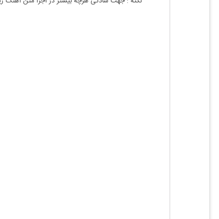
نکته : جهت سادگی هرچه بیشتر در اجرا متن آهنگ ز