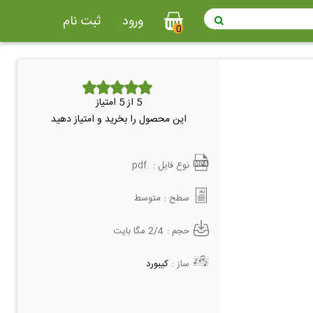
ورود
ثبت نام
0
5
از 5 امتیاز
این محصول را بخرید و امتیاز دهید
نوع فایل :
.pdf
سطح :
متوسط
حجم :
2/4 مگا بایت
ساز :
کیبورد