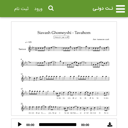
نـت دونـی
ورود
ثبت نام
Audio
00:00
00:00