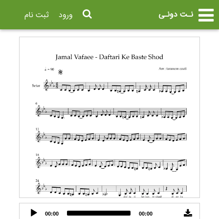
نـت دونـی
ورود
ثبت نام
Audio
00:00
00:00