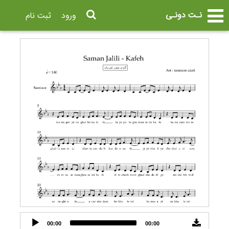
نـت دونـی
ورود
ثبت نام
Audio
00:00
00:00