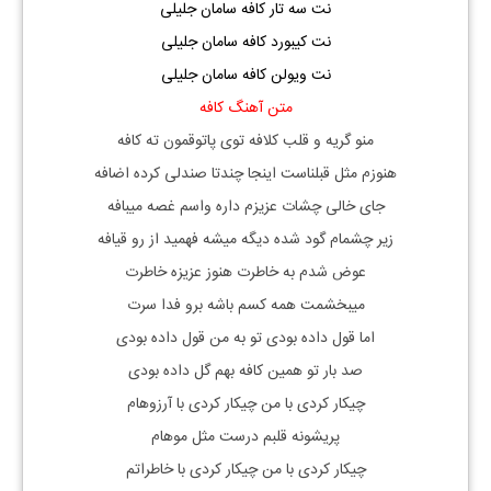
نت سه تار کافه سامان جلیلی
نت کیبورد کافه سامان جلیلی
نت ویولن کافه سامان جلیلی
متن آهنگ کافه
منو گریه و قلب كلافه توی پاتوقمون ته كافه
هنوزم مثل قبلناست اینجا چندتا صندلی كرده اضافه
جای خالی چشات عزيزم داره واسم غصه ميبافه
زير چشمام گود شده ديگه میشه فهمید از رو قيافه
عوض شدم به خاطرت هنوز عزیزه خاطرت
میبخشمت همه كسم باشه برو فدا سرت
اما قول داده بودی تو به من قول داده بودی
صد بار تو همین كافه بهم گل داده بودی
چیكار كردی با من چیكار كردی با آرزوهام
پریشونه قلبم درست مثل موهام
چیكار كردی با من چیكار كردی با خاطراتم