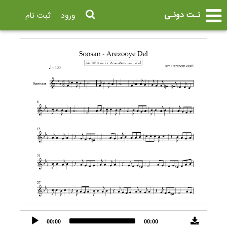
نـت دونـی
ورود
ثبت نام
Audio
00:00
00:00