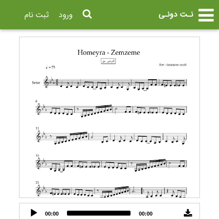
نـت دونـی
ورود
ثبت نام
Audio
00:00
00:00