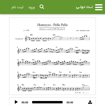
نـت دونـی
ورود
ثبت نام
Audio
00:00
00:00