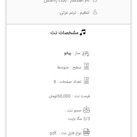
نام آهنگساز :
بابک رادمنش
تنظیم :
ترنم عزتی
مشخصات نت
ساز :
پیانو
سطح :
متوسط
تعداد صفحات :
8
قیمت نت :
60,000
تومان
حجم نت :
3/3 مگا بایت
نوع فایل نت :
.pdf