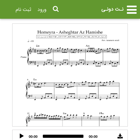
نـت دونـی
ورود
ثبت نام
Audio
00:00
00:00