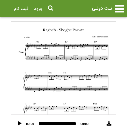
نـت دونـی
ورود
ثبت نام
Audio
00:00
00:00