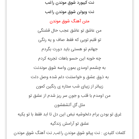
نت کیبورد شوق موندن راغب
نت ویولن شوق موندن راغب
متن آهنگ شوق موندن
من عاشق تو عاشق عجب حال قشنگی
تو قلبم تویی که فقط صاف و یه رنگی
جهانم تو هستی باید دورت بگردم
چه خوبه این حسو باهات تجربه کردم
به چشمم اومدی بمون واسه شوق موندنت
به ذوق عشق و خواستنت دلم شده وصل دلت
زیباتر از زیبای شب ستاره ی رنگین کمون
من اومدم با قلب و جون سر ریز شدم از عشق تو
مثل گل آتشفشون
غرق تو بودن برام دلخوشیه نبض این دل تا ابد فقط با تو یکیه
عشق تو آرامش زندگیه
کلمات کلیدی : نت
پیانو
شوق موندن راغب
, نت آهنگ
شوق موندن