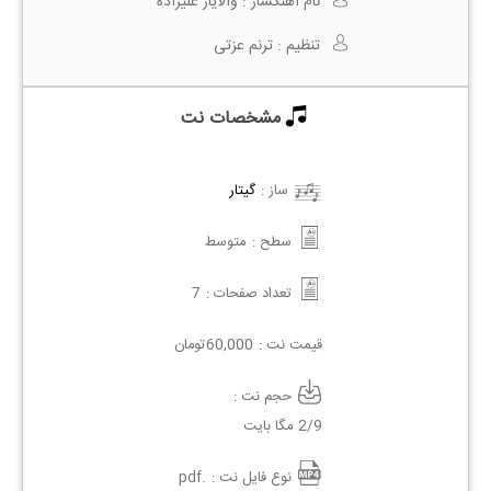
نام آهنگساز :
والایار علیزاده
تنظیم :
ترنم عزتی
مشخصات نت
ساز :
گیتار
سطح :
متوسط
تعداد صفحات :
7
قیمت نت :
60,000
تومان
حجم نت :
2/9 مگا بایت
نوع فایل نت :
.pdf