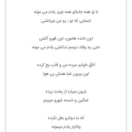
با تو همه جا،باتو همه چیز، یادم می مونه
اِسمایی که تو ، رو من میزاشتی
اون خنده هامون، اون قهرو آشتی
حتی یه وقتا، دوسم نداشتی یادم می مونه
اتاقٓ خوابم سرده من و قلبِ یخ کرده
اون بیرون شبا همش بی هوا
بارون میباره از پشتِ پرده
غمگین و خسته شهرو میبینم
که ما دوتارو بغل نکرده
والایار یادم میمونه