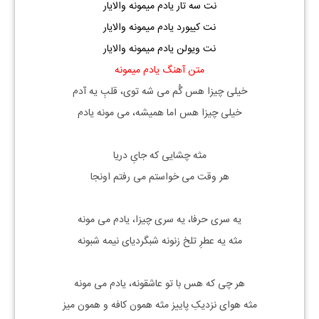
نت سه تار یادم میمونه والایار
نت کیبورد یادم میمونه والایار
نت ویولن یادم میمونه والایار
متن آهنگ یادم میمونه
خیلی چیزا هس گُم می شه توی، قلبِ یه آدم
خیلی چیزا هس اما همیشه، می مونه یادم
مثه چشایی که جایِ دریا
هر وقت می خواستم می رفتم اونجا
یه سری حرفا، یه سری چیزا، یادم می مونه
مثه یه عطرِ تلخ زنونه شبگردیای نیمه شبونه
هر چی که هس با تو عاشقونه، یادم می مونه
مثه هوای نزدیکِ پاییز مثه همون کافه و همون میز