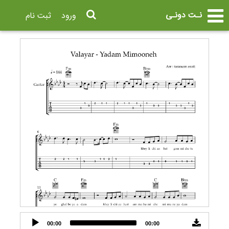
نـت دونـی
ورود
ثبت نام
Audio
00:00
00:00