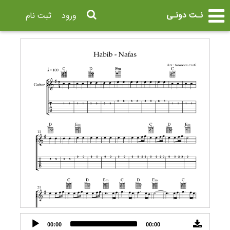
نـت دونـی
ورود
ثبت نام
Audio
00:00
00:00