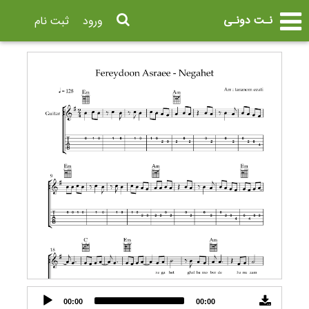
نـت دونـی
ورود
ثبت نام
Audio
00:00
00:00